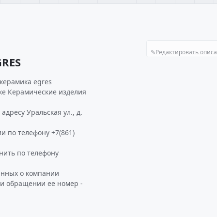
✎
Редактировать опис
GRES
керамика egres
ике Керамические изделия
дресу Уральская ул., д.
и по телефону +7(861)
нить по телефону
анных о компании
ри обращении ее номер -